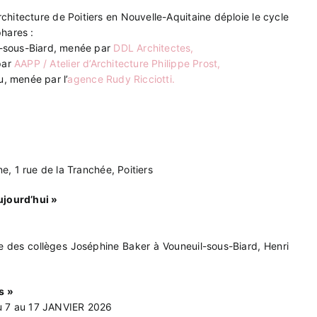
Architecture de Poitiers en Nouvelle-Aquitaine déploie le cycle
phares :
il-sous-Biard, menée par
DDL Architectes,
 par
AAPP / Atelier d’Architecture Philippe Prost,
, menée par l’
agence Rudy Ricciotti.
e, 1 rue de la Tranchée, Poitiers
ujourd’hui »
e des collèges Joséphine Baker à Vouneuil-sous-Biard, Henri
s »
 7 au 17 JANVIER 2026